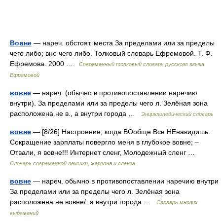
Вовне
— нареч. обстоят. места За пределами или за пределы
чего либо; вне чего либо. Толковый словарь Ефремовой. Т. Ф.
Ефремова. 2000 …
Современный толковый словарь русского языка
Ефремовой
вовне
— нареч. (обычно в противопоставлении наречию
внутри). За пределами или за пределы чего л. Зелёная зона
расположена не в., а внутри города …
Энциклопедический словарь
вовне
— [8/26] Настроение, когда ВОобще Все НЕнавидишь.
Сокращение зарплаты повергло меня в глубокое вовне; –
Отвали, я вовне!!! Интернет сленг, Молодежный сленг …
Cловарь современной лексики, жаргона и сленга
вовне
— нареч. обычно в противопоставлении наречию внутри
За пределами или за пределы чего л. Зелёная зона
расположена не вовне/, а внутри города …
Словарь многих
выражений