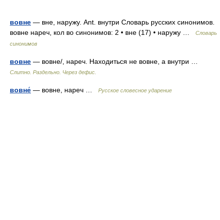
вовне
— вне, наружу. Ant. внутри Словарь русских синонимов.
вовне нареч, кол во синонимов: 2 • вне (17) • наружу …
Словарь
синонимов
вовне
— вовне/, нареч. Находиться не вовне, а внутри …
Слитно. Раздельно. Через дефис.
вовне́
— вовне, нареч …
Русское словесное ударение