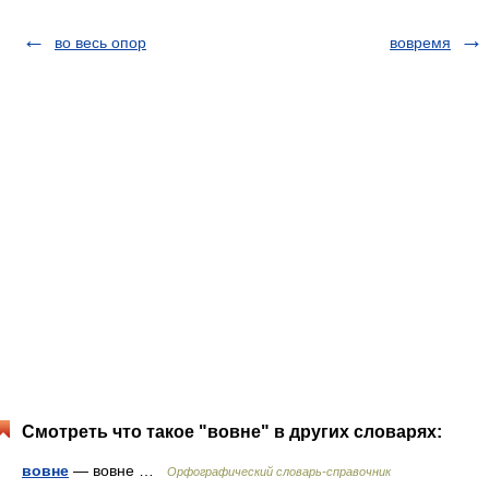
во весь опор
вовремя
Смотреть что такое "вовне" в других словарях:
вовне
— вовне …
Орфографический словарь-справочник